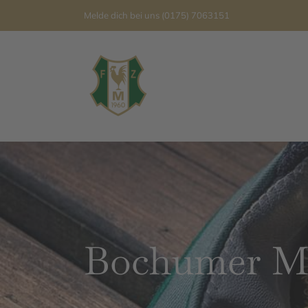
Zum
Melde dich bei uns
(0175) 7063151
Inhalt
springen
Bochumer Ma