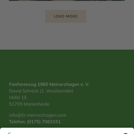
LOAD MORE
Fanfarenzug 1960 Meinerzhagen e. V.
David Schröck (1. Vorsitzender)
Höfel 15
51709 Marienheide
info@fz-meinerzhagen.com
Telefon:
(0175) 7063151